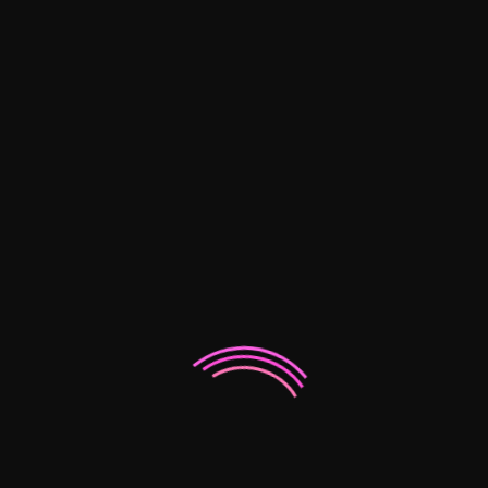
lifestyle
(6)
makeup
(7)
Archives
julio 2016
mayo 2016
octubre 2010
septiembre 2010
agosto 2010